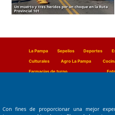
Un muerto y tres heridos por un choque en la Ruta
Provincial 101
La Pampa
Sepelios
Deportes
E
Culturales
Agro La Pampa
Cocin
Farmacias de turno
Entr
Fundado por el
Doctor Antonio 
Primera edición: Domingo 3 de May
Con fines de proporcionar una mejor expe
Miembro de ADIRA,ADEPA y CPPAL