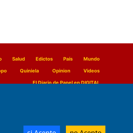
o
Salud
Edictos
País
Mundo
opo
Quiniela
Opinion
Videos
El Diario de Papel en DIGITAL
e Contenidos:
Nemesio
ración,
si Acepto
no Acepto