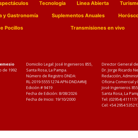
spectáculos
Tecnología
Linea Abierta
Turism
a y Gastronomía
Suplementos Anuales
Horósc
e Pocillos
Transmisiones en vivo
Nemesio
Domicilio Legal: José Ingenieros 855,
Director General d
o de 1992
Santa Rosa, La Pampa.
Dr. Jorge Ricardo 
Número de Registro DNDA:
Redacción, Administ
RL-2019-55551274-APN-DNDA#MJ
Oficina Comercial y
Edición #
9419
José Ingenieros 855
Fecha de Edición:
8/08/2026
Santa Rosa, La Pamp
Fecha de Inicio: 19/10/2000
Tel: (02954) 411117
Cel: +54 2954 53521