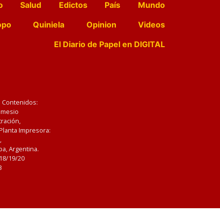
o
Salud
Edictos
País
Mundo
opo
Quiniela
Opinion
Videos
El Diario de Papel en DIGITAL
e Contenidos:
Nemesio
ración,
 Planta Impresora:
,
a, Argentina.
/18/19/20
3