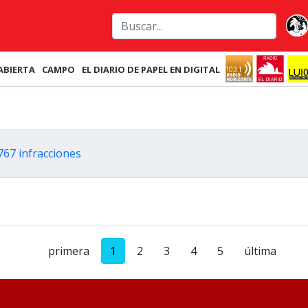
ABIERTA
CAMPO
EL DIARIO DE PAPEL EN DIGITAL
 767 infracciones
primera
1
2
3
4
5
última