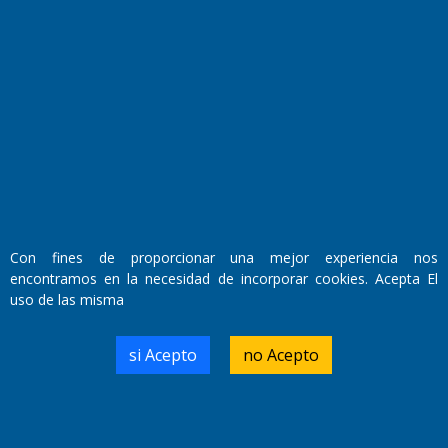
Fundado por el
Doctor Antonio Nemesio
Primera edición: Domingo 3 de Mayo de 1992
Miembro de ADIRA,ADEPA y CPPAL
Propietario: El Diario SRL
Director Periodístico:
Walter René Goñi
Con fines de proporcionar una mejor experiencia nos
encontramos en la necesidad de incorporar cookies. Acepta El
uso de las misma
Domicilio Legal: José Ingenieros 855,
Santa Rosa, La Pampa.
Número de Registro DNDA:
si Acepto
no Acepto
RL-2019-55551274-APN-DNDA#MJ
Edición #
9418
Fecha de Edición:
7/08/2026
Fecha de Inicio: 19/10/2000