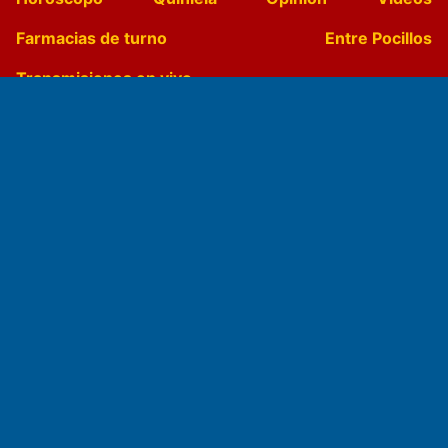
Farmacias de turno
Entre Pocillos
Transmisiones en vivo
El Diario de Papel en DIGITAL
Fundado por el
Doctor Antonio Nemesio
Primera edición: Domingo 3 de Mayo de 1992