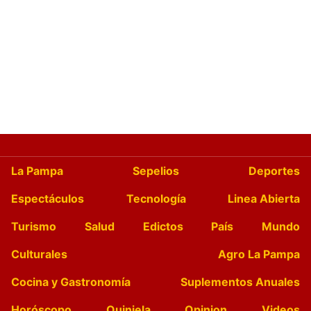
La Pampa
Sepelios
Deportes
Espectáculos
Tecnología
Linea Abierta
Turismo
Salud
Edictos
País
Mundo
Culturales
Agro La Pampa
Cocina y Gastronomía
Suplementos Anuales
Horóscopo
Quiniela
Opinion
Videos