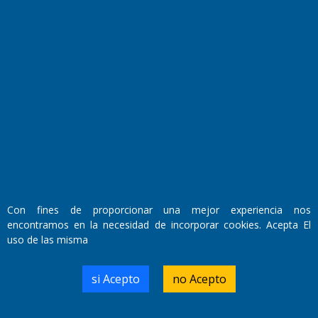
Fundado por el
Doctor Antonio Nemesio
Primera edición: Domingo 3 de Mayo de 1992
Miembro de ADIRA,ADEPA y CPPAL
Propietario: El Diario SRL
Director Periodístico:
Walter René Goñi
Con fines de proporcionar una mejor experiencia nos
encontramos en la necesidad de incorporar cookies. Acepta El
uso de las misma
Domicilio Legal: José Ingenieros 855,
Santa Rosa, La Pampa.
Número de Registro DNDA:
si Acepto
no Acepto
RL-2019-55551274-APN-DNDA#MJ
Edición #
9417
Fecha de Edición:
6/08/2026