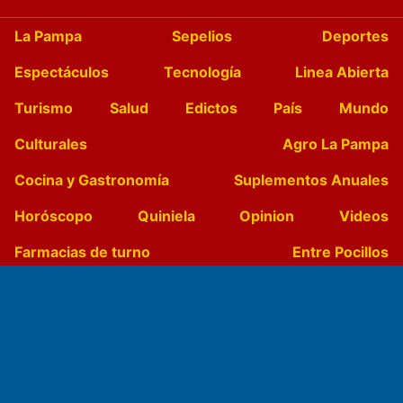
La Pampa
Sepelios
Deportes
Espectáculos
Tecnología
Linea Abierta
Turismo
Salud
Edictos
País
Mundo
Culturales
Agro La Pampa
Cocina y Gastronomía
Suplementos Anuales
Horóscopo
Quiniela
Opinion
Videos
Farmacias de turno
Entre Pocillos
Transmisiones en vivo
El Diario de Papel en DIGITAL