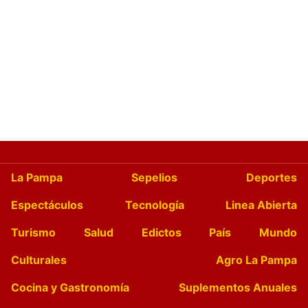
La Pampa
Sepelios
Deportes
Espectáculos
Tecnología
Linea Abierta
Turismo
Salud
Edictos
País
Mundo
Culturales
Agro La Pampa
Cocina y Gastronomía
Suplementos Anuales