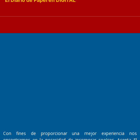
Fundado por el
Doctor Antonio Nemesio
Primera edición: Domingo 3 de Mayo de 1992
Miembro de ADIRA,ADEPA y CPPAL
Propietario: El Diario SRL
Director Periodístico:
Walter René Goñi
Con fines de proporcionar una mejor experiencia nos
encontramos en la necesidad de incorporar cookies. Acepta El