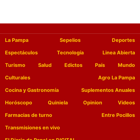
La Pampa
Sepelios
Deportes
Espectáculos
Tecnología
Linea Abierta
Turismo
Salud
Edictos
País
Mundo
Culturales
Agro La Pampa
Cocina y Gastronomía
Suplementos Anuales
Horóscopo
Quiniela
Opinion
Videos
Farmacias de turno
Entre Pocillos
Transmisiones en vivo
El Diario de Papel en DIGITAL