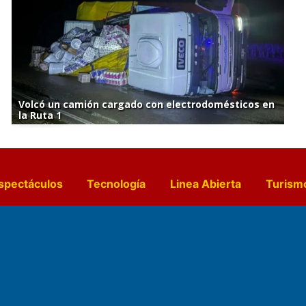
Volcó un camión cargado con electrodomésticos en
la Ruta 1
spectáculos
Tecnología
Linea Abierta
Turism
a y Gastronomía
Suplementos Anuales
Horósc
e Pocillos
Transmisiones en vivo