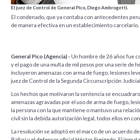
El juez de Control de General Pico, Diego Ambrogetti.
El condenado, que ya contaba con antecedentes penal
de manera efectiva en un establecimiento carcelario.
General Pico (Agencia) -
Un hombre de 26 años fue co
y el pago de una multa de mil pesos por una serie de 
incluyeron amenazas con arma de fuego, lesiones leves 
juez de Control de la Segunda Circunscripción Judici
Los hechos que motivaron la sentencia se encuadraro
amenazas agravadas por el uso de arma de fuego, les
la persona con la que mantiene o mantuvo una relació
civil sin la debida autorización legal, todos ellos en co
La resolución se adoptó en el marco de un acuerdo de 
Ballari y el defensor oficial Héctor Freigedo. El impu