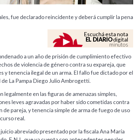
es, fue declarado reincidente y deberá cumplir la pena
Escuchá esta nota
EL DIARIO
digital
minutos
ndenado a un año de prisión de cumplimiento efectivo
hechos de violencia de género contra su expareja, que
y tenencia ilegal de un arma. El fallo fue dictado por el
al de La Pampa Diego Julio Ambrogetti.
n legalmente en las figuras de amenazas simples,
iones leves agravadas por haber sido cometidas contra
n de pareja, y tenencia simple de arma de fuego de uso
ncurso real.
juicio abreviado presentado por la fiscala Ana María
tado, E.N.I., que ya cuenta con antecedentes penales,