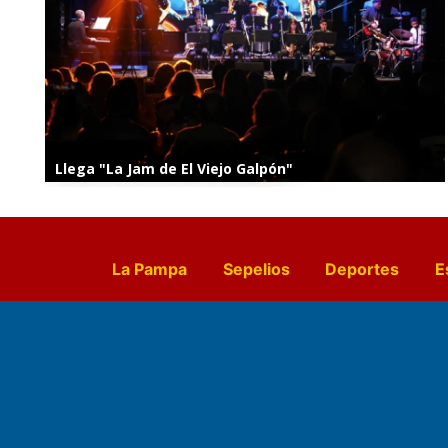
Llega "La Jam de El Viejo Galpón"
La Pampa
Sepelios
Deportes
E
Culturales
Agro La Pampa
Cocin
Farmacias de turno
Entr