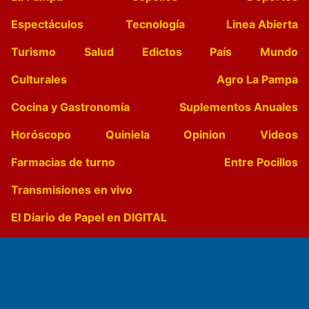
Espectáculos
Tecnología
Linea Abierta
Turismo
Salud
Edictos
País
Mundo
Culturales
Agro La Pampa
Cocina y Gastronomía
Suplementos Anuales
Horóscopo
Quiniela
Opinion
Videos
Farmacias de turno
Entre Pocillos
Transmisiones en vivo
El Diario de Papel en DIGITAL