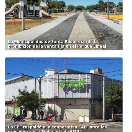
La Municipalidad de Santa Rosa recordó la
prohibición de la venta fija en el Parque Lineal
La CPE respaldó a la cooperativa CALF ante las
presiones de la Embajada de EEUU