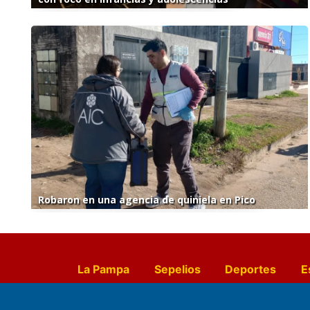
Robaron en una agencia de quiniela en Pico
La Pampa
Sepelios
Deportes
E
Culturales
Agro La Pampa
Cocin