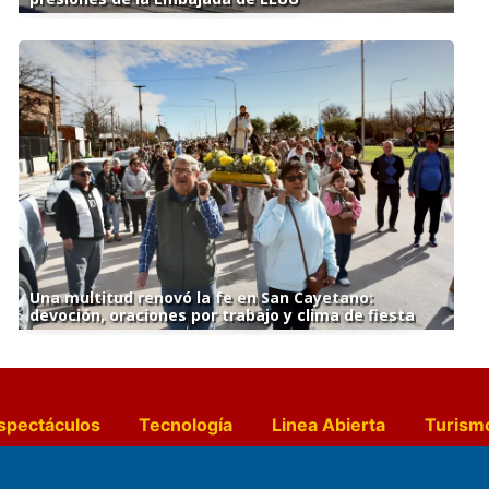
Una multitud renovó la fe en San Cayetano:
devoción, oraciones por trabajo y clima de fiesta
spectáculos
Tecnología
Linea Abierta
Turism
a y Gastronomía
Suplementos Anuales
Horósc