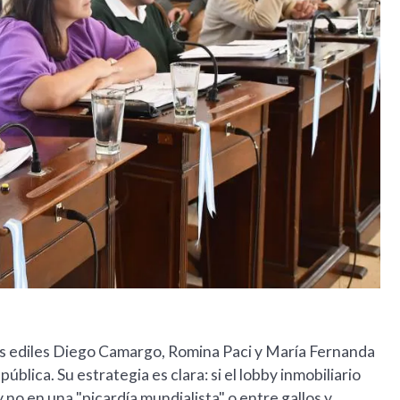
os ediles Diego Camargo, Romina Paci y María Fernanda
ública. Su estrategia es clara: si el lobby inmobiliario
y no en una "picardía mundialista" o entre gallos y