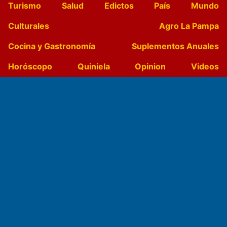
Turismo
Salud
Edictos
País
Mundo
Culturales
Agro La Pampa
Cocina y Gastronomía
Suplementos Anuales
Horóscopo
Quiniela
Opinion
Videos
Farmacias de turno
Entre Pocillos
Transmisiones en vivo
El Diario de Papel en DIGITAL