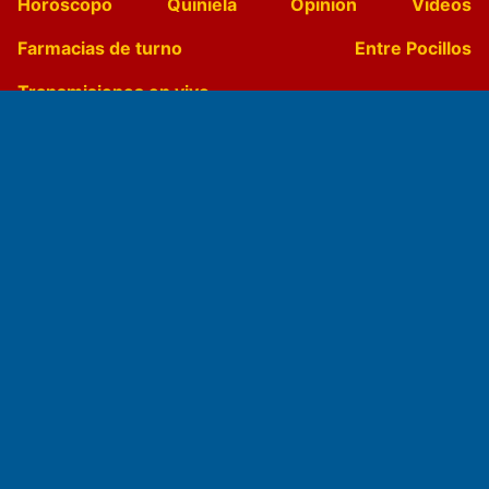
Horóscopo
Quiniela
Opinion
Videos
Farmacias de turno
Entre Pocillos
Transmisiones en vivo
El Diario de Papel en DIGITAL
Fundado por el
Doctor Antonio Nemesio
Primera edición: Domingo 3 de Mayo de 1992