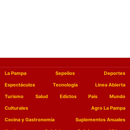
La Pampa
Sepelios
Deportes
Espectáculos
Tecnología
Linea Abierta
Turismo
Salud
Edictos
País
Mundo
Culturales
Agro La Pampa
Cocina y Gastronomía
Suplementos Anuales