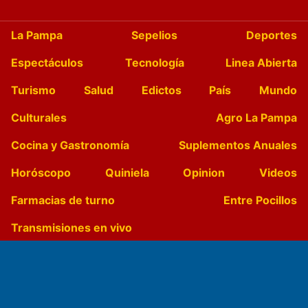
La Pampa
Sepelios
Deportes
Espectáculos
Tecnología
Linea Abierta
Turismo
Salud
Edictos
País
Mundo
Culturales
Agro La Pampa
Cocina y Gastronomía
Suplementos Anuales
Horóscopo
Quiniela
Opinion
Videos
Farmacias de turno
Entre Pocillos
Transmisiones en vivo
El Diario de Papel en DIGITAL