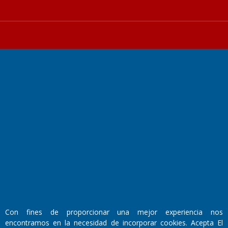
Fundado por el
Doctor Antonio Nemesio
Primera edición: Domingo 3 de Mayo de 1992
Miembro de ADIRA,ADEPA y CPPAL
Propietario: El Diario SRL
Director Periodístico:
Walter René Goñi
Con fines de proporcionar una mejor experiencia nos
encontramos en la necesidad de incorporar cookies. Acepta El