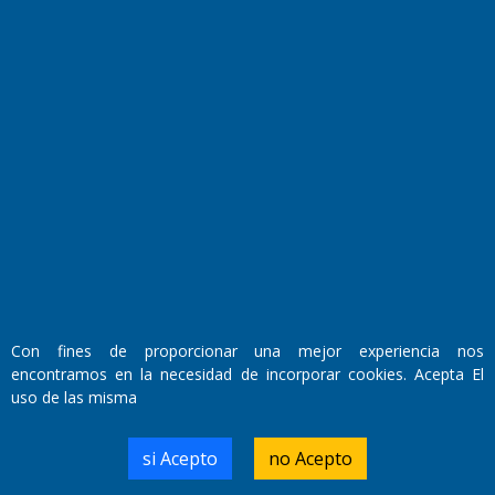
Fundado por el
Doctor Antonio Nemesio
Primera edición: Domingo 3 de Mayo de 1992
Miembro de ADIRA,ADEPA y CPPAL
Propietario: El Diario SRL
Director Periodístico:
Walter René Goñi
Con fines de proporcionar una mejor experiencia nos
encontramos en la necesidad de incorporar cookies. Acepta El
uso de las misma
Domicilio Legal: José Ingenieros 855,
Santa Rosa, La Pampa.
Número de Registro DNDA:
si Acepto
no Acepto
RL-2019-55551274-APN-DNDA#MJ