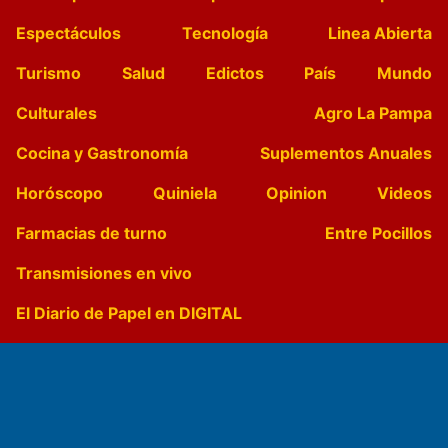
Espectáculos
Tecnología
Linea Abierta
Turismo
Salud
Edictos
País
Mundo
Culturales
Agro La Pampa
Cocina y Gastronomía
Suplementos Anuales
Horóscopo
Quiniela
Opinion
Videos
Farmacias de turno
Entre Pocillos
Transmisiones en vivo
El Diario de Papel en DIGITAL