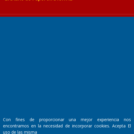
Fundado por el
Doctor Antonio Nemesio
Primera edición: Domingo 3 de Mayo de 1992
Miembro de ADIRA,ADEPA y CPPAL
Propietario: El Diario SRL
Director Periodístico:
Walter René Goñi
Con fines de proporcionar una mejor experiencia nos
encontramos en la necesidad de incorporar cookies. Acepta El
uso de las misma