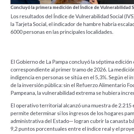
Concluyó la primera medición del Índice de Vulnerabilidad S
Los resultados del Índice de Vulnerabilidad Social (IV
la Tarjeta Social, el indicador de hambre habría escal
6000 personas en las principales localidades.
El Gobierno de La Pampa concluyó la séptima edición de
correspondiente al primer tramo de 2026. La medición,
indigencia en personas se sitúa en el 5,3%. Según el in
de la inversión pública: sin el Refuerzo Alimentario Fo
Pampeana, la vulnerabilidad extrema se hubiera incr
El operativo territorial alcanzó una muestra de 2.215
permite determinar si los ingresos de los hogares p
administrativa del Estado— logran cubrir la canasta bá
9,2 puntos porcentuales entre el índice real y el proy