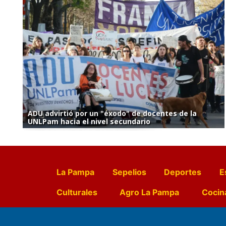
ADU advirtió por un "éxodo" de docentes de la
UNLPam hacia el nivel secundario
La Pampa
Sepelios
Deportes
E
Culturales
Agro La Pampa
Cocin
Farmacias de turno
Entr