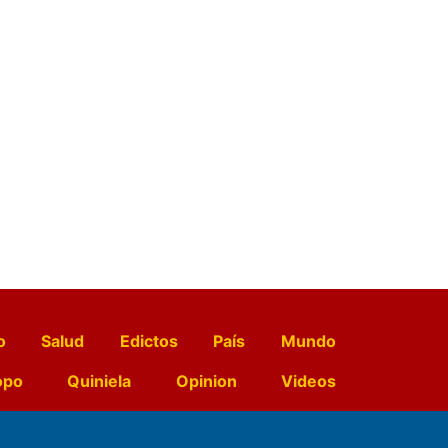
o
Salud
Edictos
País
Mundo
opo
Quiniela
Opinion
Videos
El Diario de Papel en DIGITAL