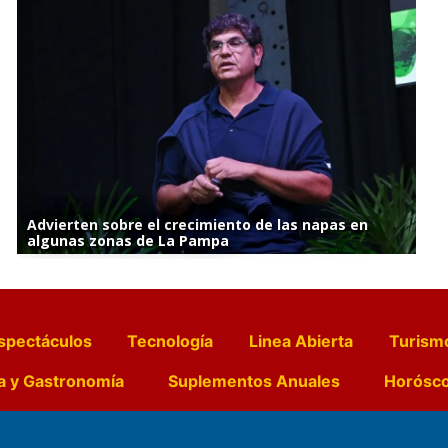
Advierten sobre el crecimiento de las napas en
algunas zonas de La Pampa
spectáculos
Tecnología
Linea Abierta
Turism
a y Gastronomía
Suplementos Anuales
Horósc
e Pocillos
Transmisiones en vivo