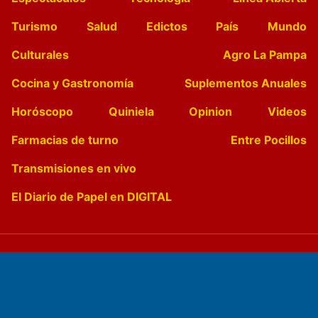
Turismo
Salud
Edictos
País
Mundo
Culturales
Agro La Pampa
Cocina y Gastronomía
Suplementos Anuales
Horóscopo
Quiniela
Opinion
Videos
Farmacias de turno
Entre Pocillos
Transmisiones en vivo
El Diario de Papel en DIGITAL