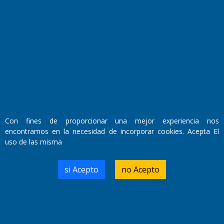
Fundado por el
Doctor Antonio Nemesio
Primera edición: Domingo 3 de Mayo de 1992
Miembro de ADIRA,ADEPA y CPPAL
Propietario: El Diario SRL
Director Periodístico:
Walter René Goñi
Con fines de proporcionar una mejor experiencia nos
encontramos en la necesidad de incorporar cookies. Acepta El
uso de las misma
Domicilio Legal: José Ingenieros 855,
Santa Rosa, La Pampa.
Número de Registro DNDA:
si Acepto
no Acepto
RL-2019-55551274-APN-DNDA#MJ
Edición #
9418
Fecha de Edición:
7/08/2026
Fecha de Inicio: 19/10/2000