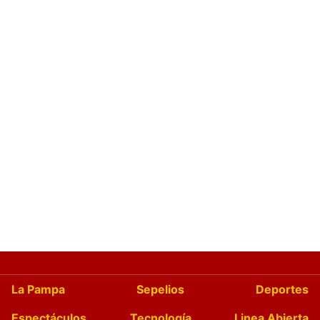
La Pampa
Sepelios
Deportes
Espectáculos
Tecnología
Linea Abierta