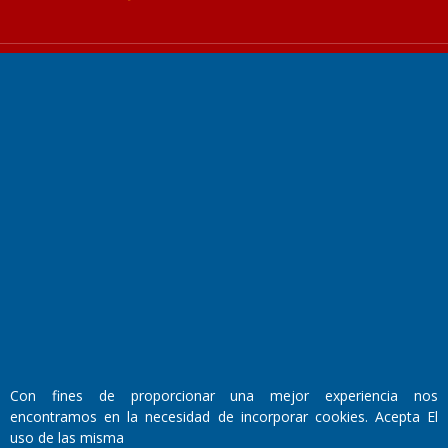
Fundado por el
Doctor Antonio Nemesio
Primera edición: Domingo 3 de Mayo de 1992
Miembro de ADIRA,ADEPA y CPPAL
Propietario: El Diario SRL
Director Periodístico:
Walter René Goñi
Con fines de proporcionar una mejor experiencia nos
encontramos en la necesidad de incorporar cookies. Acepta El
uso de las misma