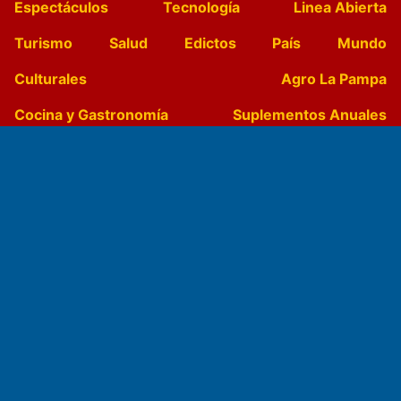
Espectáculos
Tecnología
Linea Abierta
Turismo
Salud
Edictos
País
Mundo
Culturales
Agro La Pampa
Cocina y Gastronomía
Suplementos Anuales
Horóscopo
Quiniela
Opinion
Videos
Farmacias de turno
Entre Pocillos
Transmisiones en vivo
El Diario de Papel en DIGITAL