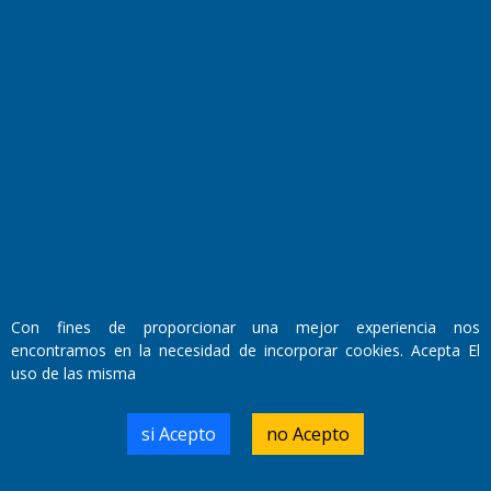
Fundado por el
Doctor Antonio Nemesio
Primera edición: Domingo 3 de Mayo de 1992
Miembro de ADIRA,ADEPA y CPPAL
Propietario: El Diario SRL
Con fines de proporcionar una mejor experiencia nos
Director Periodístico:
encontramos en la necesidad de incorporar cookies. Acepta El
Walter René Goñi
uso de las misma
si Acepto
no Acepto
Domicilio Legal: José Ingenieros 855,
Santa Rosa, La Pampa.
Número de Registro DNDA: