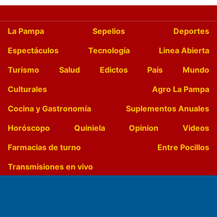
La Pampa
Sepelios
Deportes
Espectáculos
Tecnología
Linea Abierta
Turismo
Salud
Edictos
País
Mundo
Culturales
Agro La Pampa
Cocina y Gastronomía
Suplementos Anuales
Horóscopo
Quiniela
Opinion
Videos
Farmacias de turno
Entre Pocillos
Transmisiones en vivo
El Diario de Papel en DIGITAL