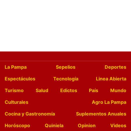
La Pampa
Sepelios
Deportes
Espectáculos
Tecnología
Linea Abierta
Turismo
Salud
Edictos
País
Mundo
Culturales
Agro La Pampa
Cocina y Gastronomía
Suplementos Anuales
Horóscopo
Quiniela
Opinion
Videos