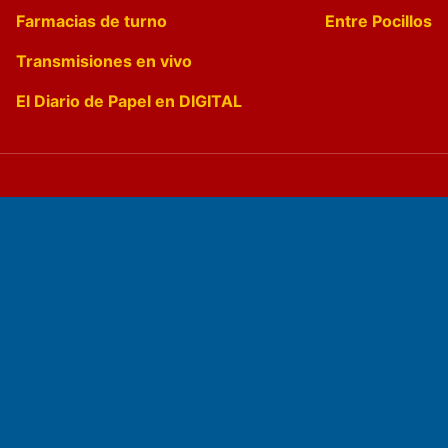
Farmacias de turno
Entre Pocillos
Transmisiones en vivo
El Diario de Papel en DIGITAL
Fundado por el
Doctor Antonio Nemesio
Primera edición: Domingo 3 de Mayo de 1992
Miembro de ADIRA,ADEPA y CPPAL