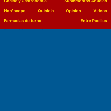
Cocina y Gastronomía
Suplementos Anuales
Horóscopo
Quiniela
Opinion
Videos
Farmacias de turno
Entre Pocillos
Transmisiones en vivo
El Diario de Papel en DIGITAL