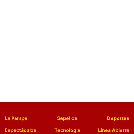
La Pampa
Sepelios
Deportes
Espectáculos
Tecnología
Linea Abierta