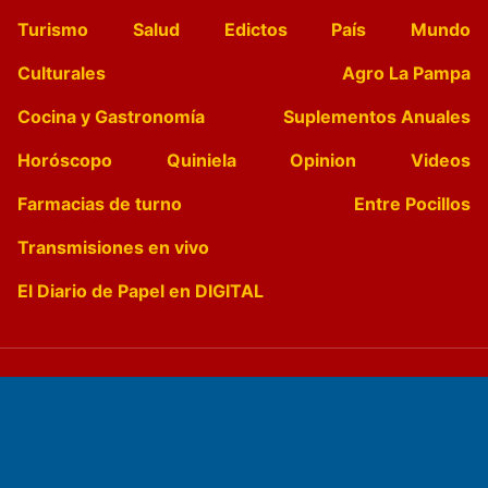
Turismo
Salud
Edictos
País
Mundo
Culturales
Agro La Pampa
Cocina y Gastronomía
Suplementos Anuales
Horóscopo
Quiniela
Opinion
Videos
Farmacias de turno
Entre Pocillos
Transmisiones en vivo
El Diario de Papel en DIGITAL