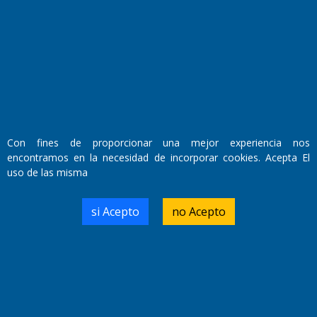
Fundado por el
Doctor Antonio Nemesio
Primera edición: Domingo 3 de Mayo de 1992
Miembro de ADIRA,ADEPA y CPPAL
Propietario: El Diario SRL
Director Periodístico:
Walter René Goñi
Con fines de proporcionar una mejor experiencia nos
encontramos en la necesidad de incorporar cookies. Acepta El
uso de las misma
Domicilio Legal: José Ingenieros 855,
Santa Rosa, La Pampa.
Número de Registro DNDA:
si Acepto
no Acepto
RL-2019-55551274-APN-DNDA#MJ
Edición #
9419
Fecha de Edición:
8/08/2026
Fecha de Inicio: 19/10/2000
Director General de Contenidos: