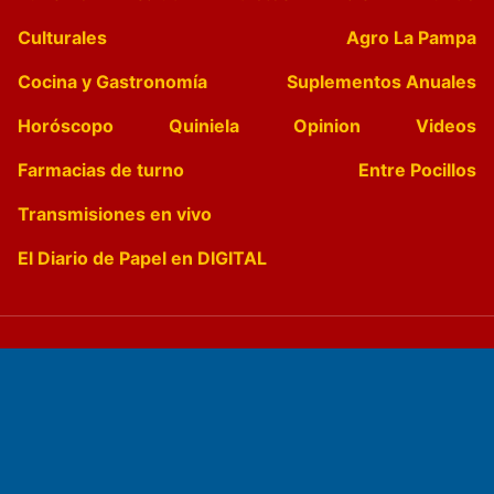
Culturales
Agro La Pampa
Cocina y Gastronomía
Suplementos Anuales
Horóscopo
Quiniela
Opinion
Videos
Farmacias de turno
Entre Pocillos
Transmisiones en vivo
El Diario de Papel en DIGITAL