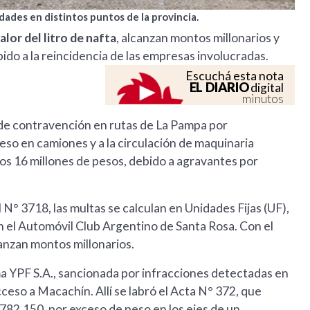
ades en distintos puntos de la provincia.
alor del litro de nafta
, alcanzan montos millonarios y
ido a la reincidencia de las empresas involucradas.
Escuchá esta nota
EL DIARIO
digital
minutos
s de contravención en rutas de La Pampa por
eso en camiones y a la circulación de maquinaria
los 16 millones de pesos, debido a agravantes por
 N° 3718, las multas se calculan en Unidades Fijas (UF),
 en el Automóvil Club Argentino de Santa Rosa. Con el
canzan montos millonarios.
ma YPF S.A., sancionada por infracciones detectadas en
acceso a Macachín. Allí se labró el Acta N° 372, que
782.150, por exceso de peso en los ejes de un