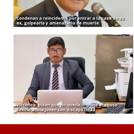
Condenan a reincidente por entrar a la casa de su
ex, golpearla y amenazarla de muerte
Victorica: piden que no quede impune el abuso
sexual a una joven con discapacidad