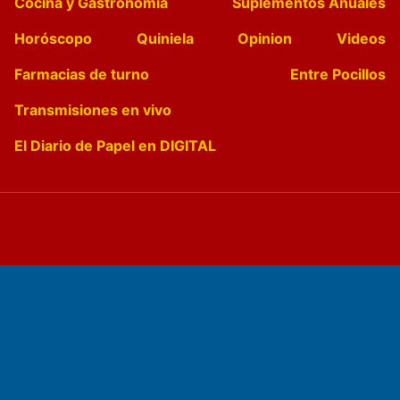
Cocina y Gastronomía
Suplementos Anuales
Horóscopo
Quiniela
Opinion
Videos
Farmacias de turno
Entre Pocillos
Transmisiones en vivo
El Diario de Papel en DIGITAL