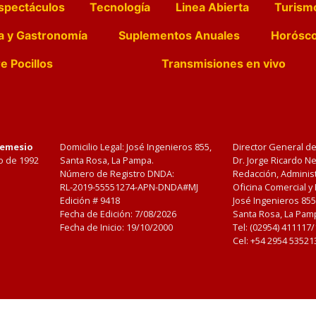
spectáculos
Tecnología
Linea Abierta
Turism
a y Gastronomía
Suplementos Anuales
Horósc
e Pocillos
Transmisiones en vivo
Nemesio
Domicilio Legal: José Ingenieros 855,
Director General d
o de 1992
Santa Rosa, La Pampa.
Dr. Jorge Ricardo 
Número de Registro DNDA:
Redacción, Administ
RL-2019-55551274-APN-DNDA#MJ
Oficina Comercial y
Edición #
9418
José Ingenieros 855
Fecha de Edición:
7/08/2026
Santa Rosa, La Pamp
Fecha de Inicio: 19/10/2000
Tel: (02954) 411117
Cel: +54 2954 53521