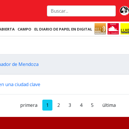
ABIERTA
CAMPO
EL DIARIO DE PAPEL EN DIGITAL
ernador de Mendoza
en una ciudad clave
primera
1
2
3
4
5
última