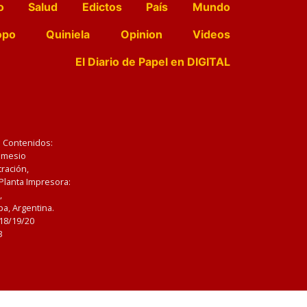
o
Salud
Edictos
País
Mundo
opo
Quiniela
Opinion
Videos
El Diario de Papel en DIGITAL
e Contenidos:
Nemesio
ración,
 Planta Impresora:
,
a, Argentina.
/18/19/20
3