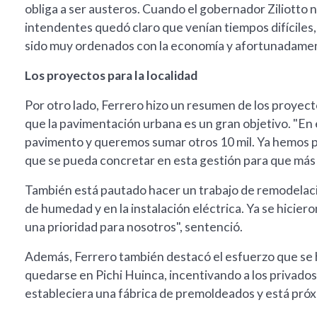
obliga a ser austeros. Cuando el gobernador Ziliotto 
intendentes quedó claro que venían tiempos difíciles
sido muy ordenados con la economía y afortunadame
Los proyectos para la localidad
Por otro lado, Ferrero hizo un resumen de los proyec
que la pavimentación urbana es un gran objetivo. "
pavimento y queremos sumar otros 10 mil. Ya hemos 
que se pueda concretar en esta gestión para que más 
También está pautado hacer un trabajo de remodelaci
de humedad y en la instalación eléctrica. Ya se hiciero
una prioridad para nosotros", sentenció.
Además, Ferrero también destacó el esfuerzo que se h
quedarse en Pichi Huinca, incentivando a los privados p
estableciera una fábrica de premoldeados y está pró