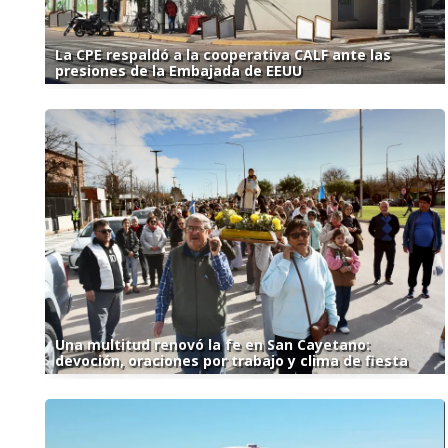
La CPE respaldó a la cooperativa CALF ante las
presiones de la Embajada de EEUU
Una multitud renovó la fe en San Cayetano:
devoción, oraciones por trabajo y clima de fiesta