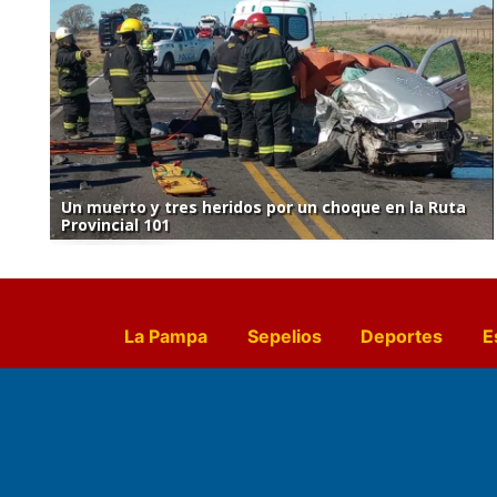
Un muerto y tres heridos por un choque en la Ruta
Provincial 101
La Pampa
Sepelios
Deportes
E
Culturales
Agro La Pampa
Cocin
Farmacias de turno
Entr