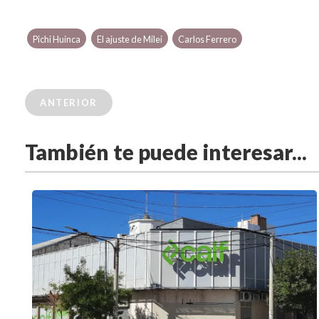
Pichi Huinca
El ajuste de Milei
Carlos Ferrero
ANTERIOR
También te puede interesar...