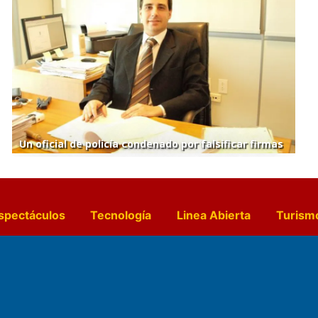
Un oficial de policía condenado por falsificar firmas
spectáculos
Tecnología
Linea Abierta
Turism
a y Gastronomía
Suplementos Anuales
Horósc
e Pocillos
Transmisiones en vivo