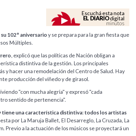
Escuchá esta nota
EL DIARIO
digital
minutos
 su 102° aniversario
y se prepara para la gran fiesta que
Usos Múltiples.
rrero
, explicó que las políticas de Nación obligan a
rística distintiva de la gestión. Los principales
s y hacer una remodelación del Centro de Salud. Hay
ente producción del viñedo y de girasol.
viviendo "con mucha alegría" y expresó "cada
tro sentido de pertenencia".
 tiene una característica distintiva: todos los artistas
uesta por La Maruja Ballet, El Desarreglo, La Cruzada, La
m. Previo a la actuación de los músicos se proyectará un