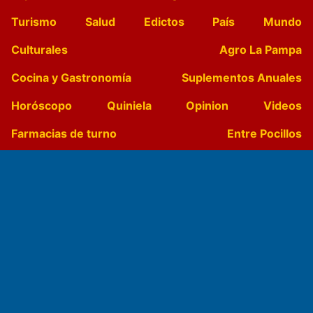
Turismo
Salud
Edictos
País
Mundo
Culturales
Agro La Pampa
Cocina y Gastronomía
Suplementos Anuales
Horóscopo
Quiniela
Opinion
Videos
Farmacias de turno
Entre Pocillos
Transmisiones en vivo
El Diario de Papel en DIGITAL