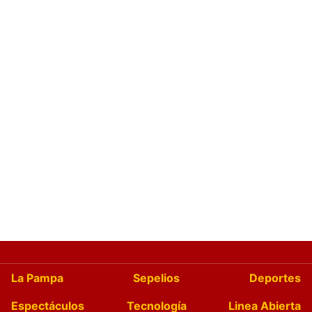
La Pampa
Sepelios
Deportes
Espectáculos
Tecnología
Linea Abierta