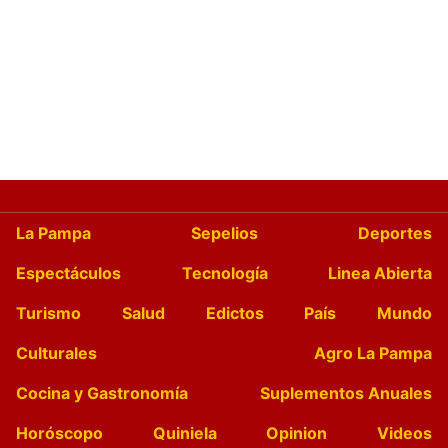
La Pampa
Sepelios
Deportes
Espectáculos
Tecnología
Linea Abierta
Turismo
Salud
Edictos
País
Mundo
Culturales
Agro La Pampa
Cocina y Gastronomía
Suplementos Anuales
Horóscopo
Quiniela
Opinion
Videos