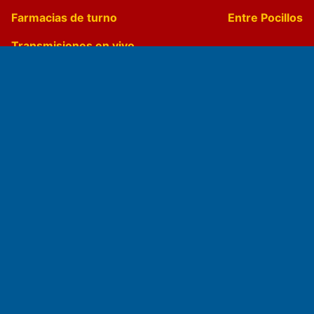
Farmacias de turno
Entre Pocillos
Transmisiones en vivo
El Diario de Papel en DIGITAL
Fundado por el
Doctor Antonio Nemesio
Primera edición: Domingo 3 de Mayo de 1992
Miembro de ADIRA,ADEPA y CPPAL