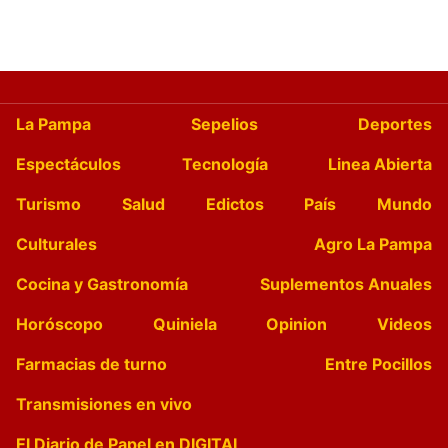
La Pampa
Sepelios
Deportes
Espectáculos
Tecnología
Linea Abierta
Turismo
Salud
Edictos
País
Mundo
Culturales
Agro La Pampa
Cocina y Gastronomía
Suplementos Anuales
Horóscopo
Quiniela
Opinion
Videos
Farmacias de turno
Entre Pocillos
Transmisiones en vivo
El Diario de Papel en DIGITAL