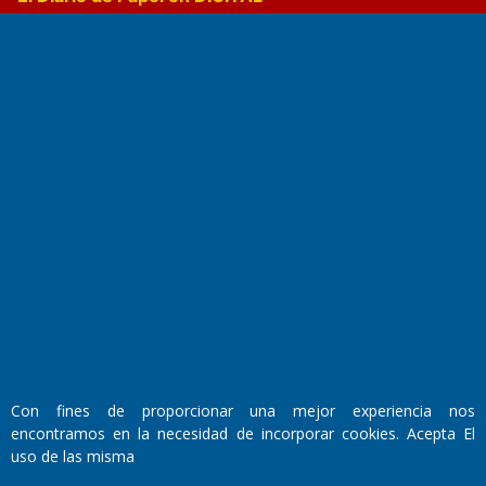
Fundado por el
Doctor Antonio Nemesio
Primera edición: Domingo 3 de Mayo de 1992
Miembro de ADIRA,ADEPA y CPPAL
Propietario: El Diario SRL
Director Periodístico:
Con fines de proporcionar una mejor experiencia nos
Walter René Goñi
encontramos en la necesidad de incorporar cookies. Acepta El
uso de las misma