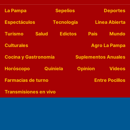
La Pampa
Sepelios
Deportes
Espectáculos
Tecnología
Linea Abierta
Turismo
Salud
Edictos
País
Mundo
Culturales
Agro La Pampa
Cocina y Gastronomía
Suplementos Anuales
Horóscopo
Quiniela
Opinion
Videos
Farmacias de turno
Entre Pocillos
Transmisiones en vivo
El Diario de Papel en DIGITAL