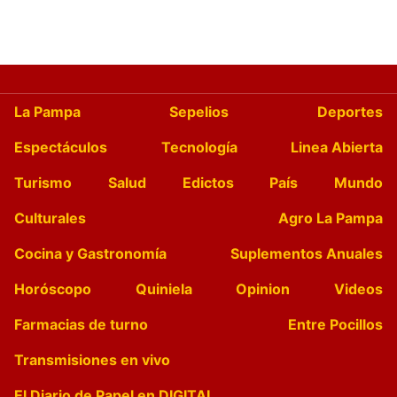
La Pampa
Sepelios
Deportes
Espectáculos
Tecnología
Linea Abierta
Turismo
Salud
Edictos
País
Mundo
Culturales
Agro La Pampa
Cocina y Gastronomía
Suplementos Anuales
Horóscopo
Quiniela
Opinion
Videos
Farmacias de turno
Entre Pocillos
Transmisiones en vivo
El Diario de Papel en DIGITAL