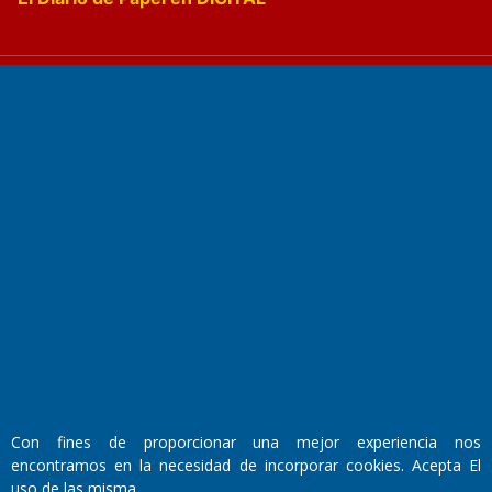
Fundado por el
Doctor Antonio Nemesio
Primera edición: Domingo 3 de Mayo de 1992
Miembro de ADIRA,ADEPA y CPPAL
Propietario: El Diario SRL
Director Periodístico:
Walter René Goñi
Con fines de proporcionar una mejor experiencia nos
encontramos en la necesidad de incorporar cookies. Acepta El
uso de las misma