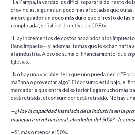
"La Pampa, la verdad, es difícil separarla del resto de
provincias, algunas un poco más afectadas que otras.
amortiguador un poco más duro que el resto de las pro
complicada",
señaló el directivo en CPEtv.
"Hay incrementos de costos asociados a los impuest
tiene impacto— y, además, temas que le echan nafta a
a la industria. A eso se suma el financiamiento, que si
Iglesias.
"No hay una variable de la que uno pueda decir: "Por 
mañana o proyectar algo". El consumo está bajo, el fin
mercadería que entra del exterior llega mucho más b
está retraída, el consumidor está retraído. No hay una 
—¿Hoy la capacidad instalada de la industria en la pro
manejan a nivel nacional, alrededor del 50%? –le cons
—Sí, más o menos el 50%.