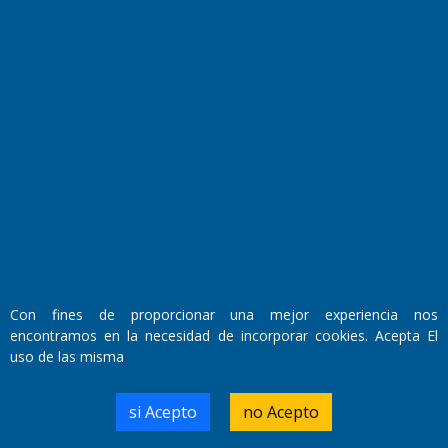
Fundado por el
Doctor Antonio Nemesio
Primera edición: Domingo 3 de Mayo de 1992
Miembro de ADIRA,ADEPA y CPPAL
Propietario: El Diario SRL
Director Periodístico:
Con fines de proporcionar una mejor experiencia nos
Walter René Goñi
encontramos en la necesidad de incorporar cookies. Acepta El
uso de las misma
Domicilio Legal: José Ingenieros 855,
si Acepto
no Acepto
Santa Rosa, La Pampa.
Número de Registro DNDA: