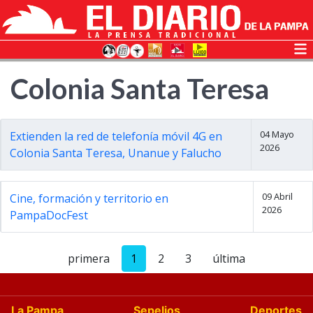
Colonia Santa Teresa
04 Mayo
Extienden la red de telefonía móvil 4G en
2026
Colonia Santa Teresa, Unanue y Falucho
09 Abril
Cine, formación y territorio en
2026
PampaDocFest
primera
1
2
3
última
La Pampa
Sepelios
Deportes