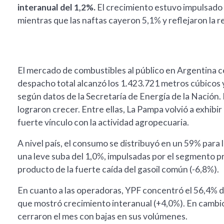
interanual del 1,2%.
El crecimiento estuvo impulsado 
mientras que las naftas cayeron 5,1% y reflejaron la r
El mercado de combustibles al público en Argentina ce
despacho total alcanzó los 1.423.721 metros cúbicos y
según datos de la Secretaría de Energía de la Nación.
lograron crecer. Entre ellas, La Pampa volvió a exhibir
fuerte vínculo con la actividad agropecuaria.
A nivel país, el consumo se distribuyó en un 59% para l
una leve suba del 1,0%, impulsadas por el segmento p
producto de la fuerte caída del gasoil común (-6,8%).
En cuanto a las operadoras, YPF concentró el 56,4% d
que mostró crecimiento interanual (+4,0%). En cambio,
cerraron el mes con bajas en sus volúmenes.