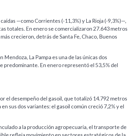
 caídas —como Corrientes (-11,3%) y La Rioja (-9,3%)—,
as totales. En enero se comercializaron 27.643 metros
ue más crecieron, detrás de Santa Fe, Chaco, Buenos
con Mendoza, La Pampa es una de las únicas dos
ible predominante. En enero representó el 53,5% del
r el desempeño del gasoil, que totalizó 14.792 metros
en sus dos variantes: el gasoil común creció 7,2% y el
nculado a la producción agropecuaria, el transporte de
tible refleja movimiento en sectores estratégicos de la