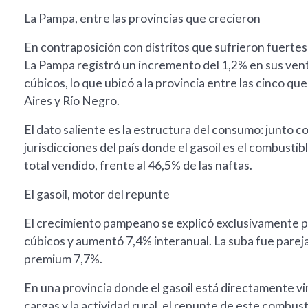
La Pampa, entre las provincias que crecieron
En contraposición con distritos que sufrieron fuertes
La Pampa registró un incremento del 1,2% en sus vent
cúbicos, lo que ubicó a la provincia entre las cinco q
Aires y Río Negro.
El dato saliente es la estructura del consumo: junto 
jurisdicciones del país donde el gasoil es el combust
total vendido, frente al 46,5% de las naftas.
El gasoil, motor del repunte
El crecimiento pampeano se explicó exclusivamente po
cúbicos y aumentó 7,4% interanual. La suba fue pareja 
premium 7,7%.
En una provincia donde el gasoil está directamente vi
cargas y la actividad rural, el repunte de este combus