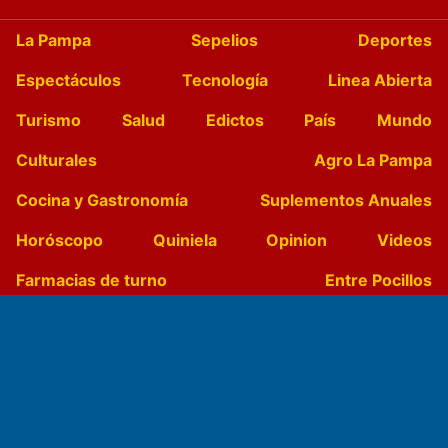
La Pampa
Sepelios
Deportes
Espectáculos
Tecnología
Linea Abierta
Turismo
Salud
Edictos
País
Mundo
Culturales
Agro La Pampa
Cocina y Gastronomía
Suplementos Anuales
Horóscopo
Quiniela
Opinion
Videos
Farmacias de turno
Entre Pocillos
Transmisiones en vivo
El Diario de Papel en DIGITAL