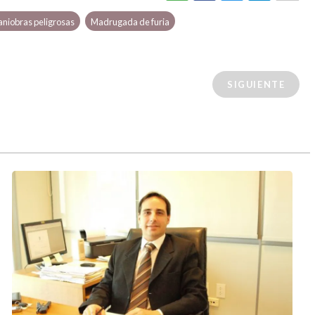
niobras peligrosas
Madrugada de furia
SIGUIENTE