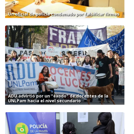
Un oficial de policía condenado por falsificar firmas
ADU advirtió por un "éxodo" de docentes de la
UNLPam hacia el nivel secundario