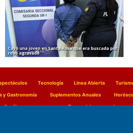
Cayó una joven en Santa Rosa que era buscada por
robo agravado
spectáculos
Tecnología
Linea Abierta
Turism
a y Gastronomía
Suplementos Anuales
Horósc
e Pocillos
Transmisiones en vivo