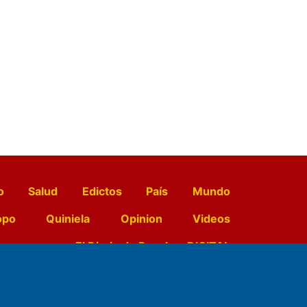
o
Salud
Edictos
País
Mundo
opo
Quiniela
Opinion
Videos
El Diario de Papel en DIGITAL