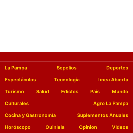
La Pampa
Sepelios
Deportes
Espectáculos
Tecnología
Linea Abierta
Turismo
Salud
Edictos
País
Mundo
Culturales
Agro La Pampa
Cocina y Gastronomía
Suplementos Anuales
Horóscopo
Quiniela
Opinion
Videos