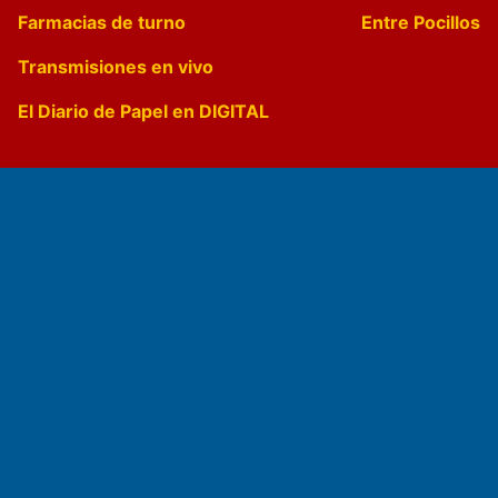
Farmacias de turno
Entre Pocillos
Transmisiones en vivo
El Diario de Papel en DIGITAL
Fundado por el
Doctor Antonio Nemesio
Primera edición: Domingo 3 de Mayo de 1992
Miembro de ADIRA,ADEPA y CPPAL