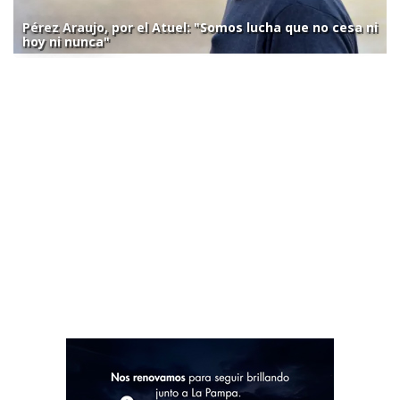
Pérez Araujo, por el Atuel: "Somos lucha que no cesa ni
hoy ni nunca"