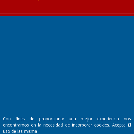
Fundado por el
Doctor Antonio Nemesio
Primera edición: Domingo 3 de Mayo de 1992
Miembro de ADIRA,ADEPA y CPPAL
Propietario: El Diario SRL
Director Periodístico:
Walter René Goñi
Con fines de proporcionar una mejor experiencia nos
encontramos en la necesidad de incorporar cookies. Acepta El
uso de las misma