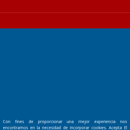
Fundado por el
Doctor Antonio Nemesio
Primera edición: Domingo 3 de Mayo de 1992
Miembro de ADIRA,ADEPA y CPPAL
Propietario: El Diario SRL
Director Periodístico:
Walter René Goñi
Con fines de proporcionar una mejor experiencia nos
encontramos en la necesidad de incorporar cookies. Acepta El