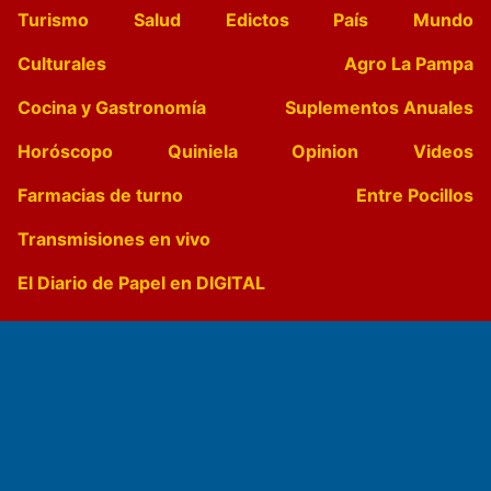
Turismo
Salud
Edictos
País
Mundo
Culturales
Agro La Pampa
Cocina y Gastronomía
Suplementos Anuales
Horóscopo
Quiniela
Opinion
Videos
Farmacias de turno
Entre Pocillos
Transmisiones en vivo
El Diario de Papel en DIGITAL