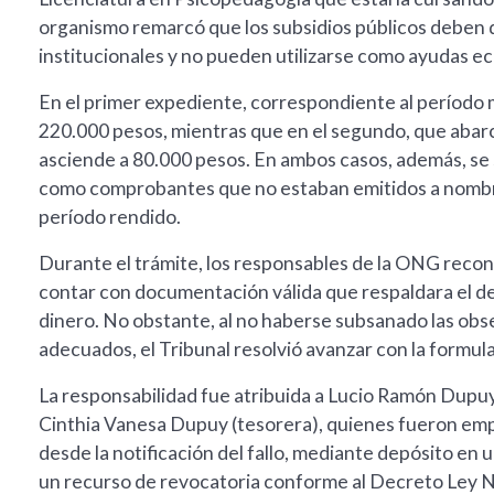
organismo remarcó que los subsidios públicos deben 
institucionales y no pueden utilizarse como ayudas e
En el primer expediente, correspondiente al período 
220.000 pesos, mientras que en el segundo, que aba
asciende a 80.000 pesos. En ambos casos, además, se s
como comprobantes que no estaban emitidos a nombre
período rendido.
Durante el trámite, los responsables de la ONG recon
contar con documentación válida que respaldara el de
dinero. No obstante, al no haberse subsanado las ob
adecuados, el Tribunal resolvió avanzar con la formul
La responsabilidad fue atribuida a Lucio Ramón Dupuy 
Cinthia Vanesa Dupuy (tesorera), quienes fueron empl
desde la notificación del fallo, mediante depósito en
un recurso de revocatoria conforme al Decreto Ley 