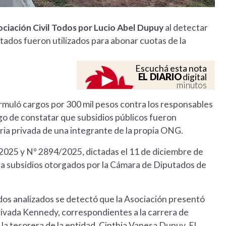
ociación Civil Todos por Lucio Abel Dupuy
al detectar
ados fueron utilizados para abonar cuotas de la
Escuchá esta nota
EL DIARIO
digital
minutos
ormuló cargos por 300 mil pesos contra los responsables
go de constatar que subsidios públicos fueron
aria privada de una integrante de la propia ONG.
2025 y Nº 2894/2025, dictadas el 11 de diciembre de
en a subsidios otorgados por la Cámara de Diputados de
dos analizados se detectó que la Asociación presentó
ivada Kennedy, correspondientes a la carrera de
a tesorera de la entidad, Cinthia Vanesa Dupuy. El