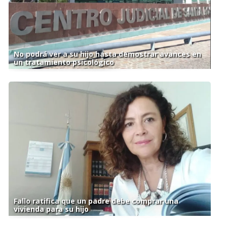
No podrá ver a su hijo hasta demostrar avances en
un tratamiento psicológico
Fallo ratifica que un padre debe comprar una
vivienda para su hijo