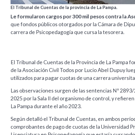
El Tribunal de Cuentas de la provincia de La Pampa.
Le formularon cargos por 300 mil pesos contra la As
que fondos públicos otorgados por la Cámara de Diput
carrera de Psicopedagogía que cursa la tesorera.
El Tribunal de Cuentas de la Provincia de La Pampa f
de la Asociación Civil Todos por Lucio Abel Dupuy lue
utilizados para pagar cuotas de una carrera universit
Las observaciones surgen de las sentencias Nº 2893/
2025 por la Sala II del organismo de control, y refier
La Pampa durante el año 2023.
Según detalló el Tribunal de Cuentas, en ambos perío
comprobantes de pago de cuotas de la Universidad Pr
Licenciatura en Psicopedagogía que estaría cursando l