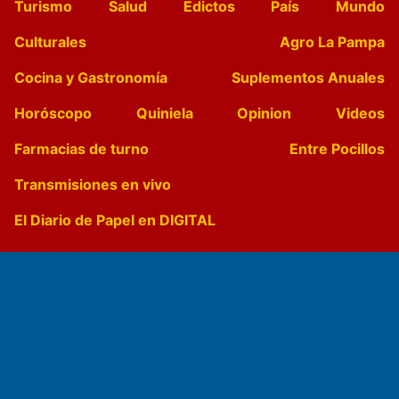
Turismo
Salud
Edictos
País
Mundo
Culturales
Agro La Pampa
Cocina y Gastronomía
Suplementos Anuales
Horóscopo
Quiniela
Opinion
Videos
Farmacias de turno
Entre Pocillos
Transmisiones en vivo
El Diario de Papel en DIGITAL