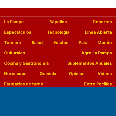
La Pampa
Sepelios
Deportes
Espectáculos
Tecnología
Linea Abierta
Turismo
Salud
Edictos
País
Mundo
Culturales
Agro La Pampa
Cocina y Gastronomía
Suplementos Anuales
Horóscopo
Quiniela
Opinion
Videos
Farmacias de turno
Entre Pocillos
Transmisiones en vivo
El Diario de Papel en DIGITAL