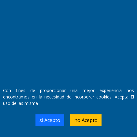
Fundado por el
Doctor Antonio Nemesio
Primera edición: Domingo 3 de Mayo de 1992
Con fines de proporcionar una mejor experiencia nos
Miembro de ADIRA,ADEPA y CPPAL
Propietario: El Diario SRL
encontramos en la necesidad de incorporar cookies. Acepta El
Director Periodístico:
uso de las misma
Walter René Goñi
si Acepto
no Acepto
Domicilio Legal: José Ingenieros 855,
Santa Rosa, La Pampa.